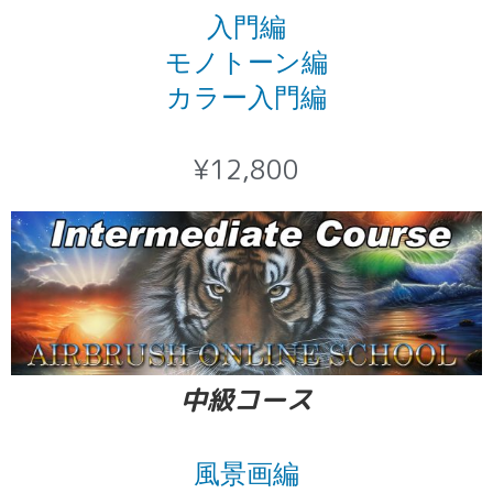
入門編
モノトーン編
カラー入門編
¥12,800
中級コース
風景画編