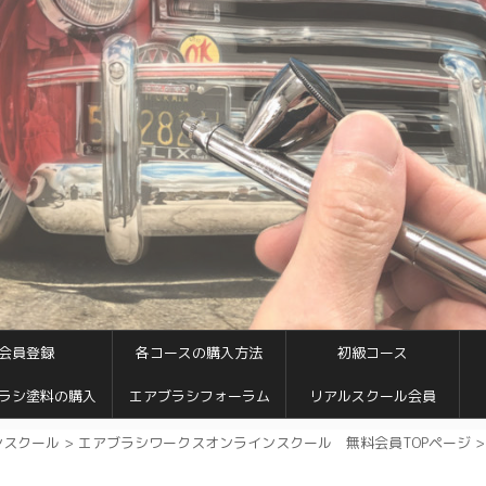
会員登録
各コースの購入方法
初級コース
ラシ塗料の購入
エアブラシフォーラム
リアルスクール会員
ンスクール
>
エアブラシワークスオンラインスクール 無料会員TOPページ
>