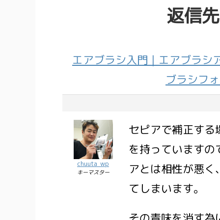
返信先
エアブラシ入門｜エアブラシア
ブラシフォ
セピアで補正する
を持っていますの
chuuta_wp
アとは相性が悪く
キーマスター
てしまいます。
その青味を消す為