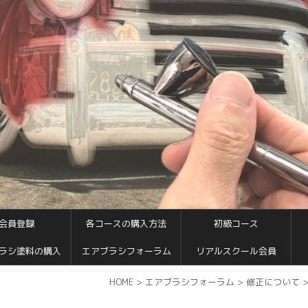
会員登録
各コースの購入方法
初級コース
ラシ塗料の購入
エアブラシフォーラム
リアルスクール会員
HOME
>
エアブラシフォーラム
>
修正について