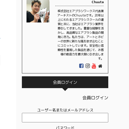
Chuuta
株式会社エアブラシワークス代表兼
アーチストのChuutaです。20年以
上にわたるエアブラシスクールの運
営と共に、当社はエアブラシ業界を
牽引してきました。豊富な経験を活
ア
かし、高品質なエアブラシ製品の開
発に尽力。私たちは、アートとホビ
ーの世界に新たな風を吹き込むこと
て
にコミットしています。安全性と信
頼性を重視した製品を通じて、お客
様の創造力を最大限に引き出しま
す。
会員ログイン
会員ログイン
ユーザー名またはメールアドレス
パスワード