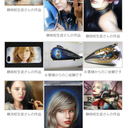
静岡校生徒さんの作品
静岡校生徒さんの作品
静岡校生徒さんの作品
静岡校生徒さんの作品
お客様からのご依頼です
お客様からのご依頼です
横浜校生徒さんの作品
静岡校生徒さんの作品