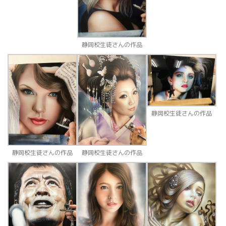
静岡校生徒さんの作品
静岡校生徒さんの作品
静岡校生徒さんの作品
静岡校生徒さんの作品