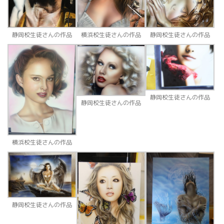
静岡校生徒さんの作品
横浜校生徒さんの作品
静岡校生徒さんの作品
静岡校生徒さんの作品
静岡校生徒さんの作品
横浜校生徒さんの作品
静岡校生徒さんの作品