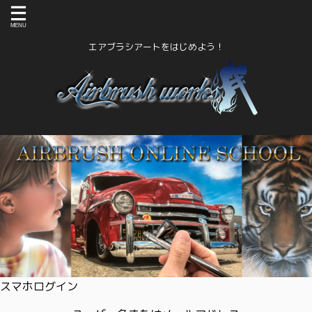
エアブラシアートをはじめよう！
スマホログイン