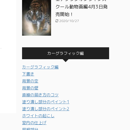
クール動物画編4月3日発
売開始！
2020/10/27
カーグラフィック編
カーグラフィック編
下書き
背景の空
背景の壁
直線の描き方のコツ
塗り潰し部分のペイント1
塗り潰し部分のペイント2
ホワイトの起こし
室内の仕上げ
屋根部分