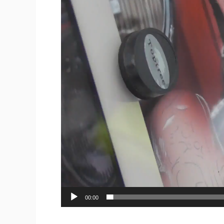
画
プ
レ
ー
ヤ
ー
00:00