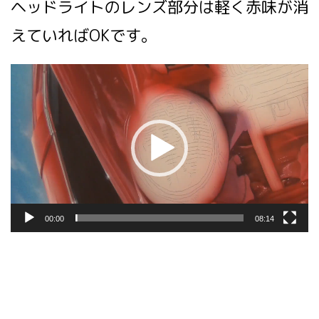
ヘッドライトのレンズ部分は軽く赤味が消
えていればOKです。
動
画
プ
レ
ー
ヤ
ー
00:00
08:14