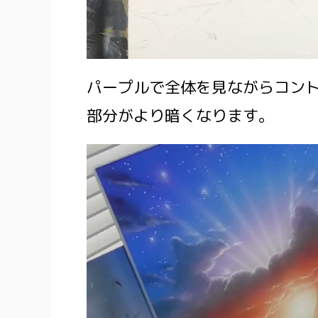
パープルで全体を見ながらコン
部分がより暗くなります。
動
画
プ
レ
ー
ヤ
ー