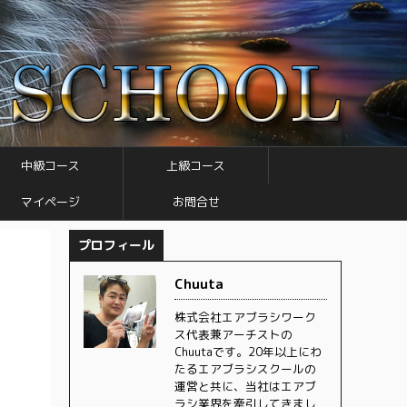
中級コース
上級コース
マイページ
お問合せ
プロフィール
Chuuta
株式会社エアブラシワーク
ス代表兼アーチストの
Chuutaです。20年以上にわ
たるエアブラシスクールの
運営と共に、当社はエアブ
ラシ業界を牽引してきまし