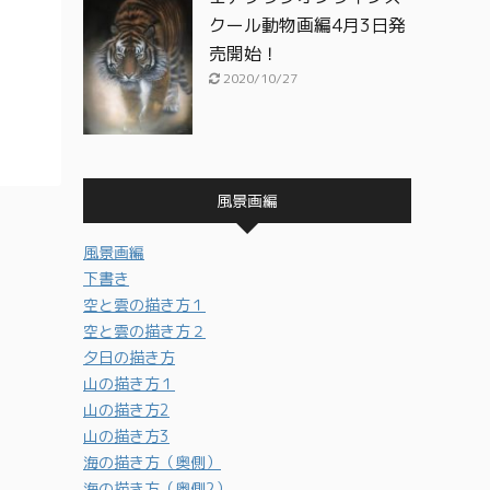
クール動物画編4月3日発
売開始！
2020/10/27
風景画編
風景画編
下書き
空と雲の描き方１
空と雲の描き方２
夕日の描き方
山の描き方１
山の描き方2
山の描き方3
海の描き方（奥側）
海の描き方（奥側2）