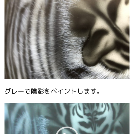
グレーで陰影をペイントします。
動
画
プ
レ
ー