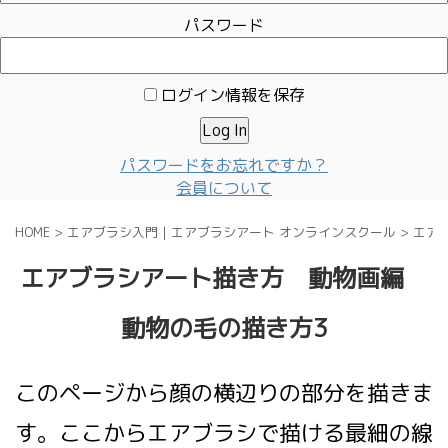
パスワード
ログイン情報を保存
パスワードをお忘れですか？
会員について
HOME
>
エアブラシ入門｜エアブラシアート オンラインスクール
>
エア
エアブラシアート描き方 動物画編
動物の毛の描き方3
このページから顔の横辺りの部分を描きま
す。ここからエアブラシで描ける最細の線