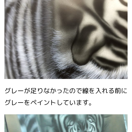
グレーが足りなかったので線を入れる前に
グレーをペイントしています。
動
画
プ