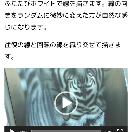
ふたたびホワイトで線を描きます。線の向
きをランダムに微妙に変えた方が自然な感
じになります。
往復の線と回転の線を織り交ぜて描きま
す。
動
画
プ
レ
ー
ヤ
ー