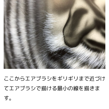
ここからエアブラシをギリギリまで近づけ
てエアブラシで描ける最小の線を描きま
す。