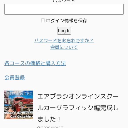
パスワード
ログイン情報を保存
パスワードをお忘れですか？
会員について
各コースの価格と購入方法
会員登録
エアブラシオンラインスクー
ルカーグラフィック編完成し
ました！