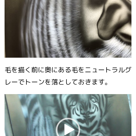
毛を描く前に奥にある毛をニュートラルグ
レーでトーンを落としておきます。
動
画
プ
レ
ー
ヤ