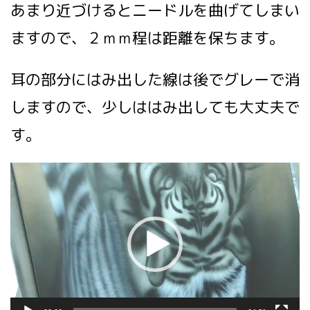
あまり近づけるとニードルを曲げてしまい
ますので、２ｍｍ程は距離を保ちます。
耳の部分にはみ出した線は後でグレーで消
しますので、少しははみ出しても大丈夫で
す。
動
画
プ
レ
ー
ヤ
ー