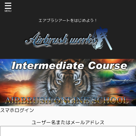
エアブラシアートをはじめよう！
スマホログイン
ユーザー名またはメールアドレス