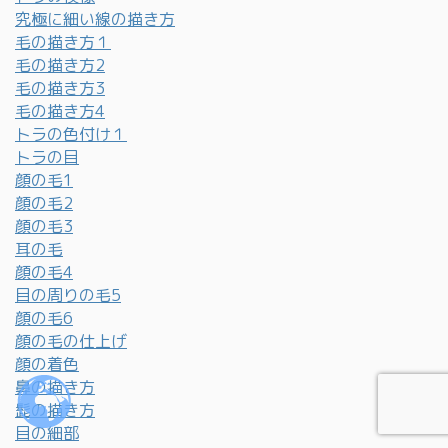
究極に細い線の描き方
毛の描き方１
毛の描き方2
毛の描き方3
毛の描き方4
トラの色付け１
トラの目
顔の毛1
顔の毛2
顔の毛3
耳の毛
顔の毛4
目の周りの毛5
顔の毛6
顔の毛の仕上げ
顔の着色
鼻の描き方
髭の描き方
目の細部