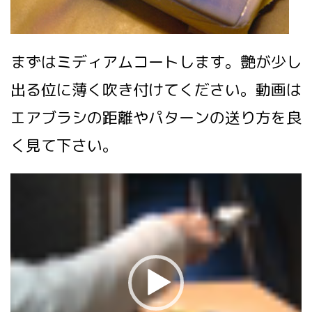
まずはミディアムコートします。艶が少し
出る位に薄く吹き付けてください。動画は
エアブラシの距離やパターンの送り方を良
く見て下さい。
動
画
プ
レ
ー
ヤ
ー